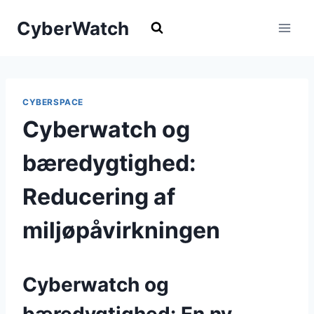
Fortsæt
CyberWatch
til
indhold
CYBERSPACE
Cyberwatch og
bæredygtighed:
Reducering af
miljøpåvirkningen
Cyberwatch og
bæredygtighed: En ny