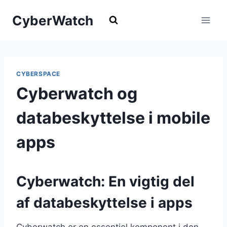
Fortsæt
CyberWatch
til
indhold
CYBERSPACE
Cyberwatch og
databeskyttelse i mobile
apps
Cyberwatch: En vigtig del
af databeskyttelse i apps
Cyberwatch er en essentiel komponent i den