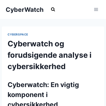
Fortsæt
CyberWatch
til
indhold
CYBERSPACE
Cyberwatch og
forudsigende analyse i
cybersikkerhed
Cyberwatch: En vigtig
komponent i
cybersikkerhed