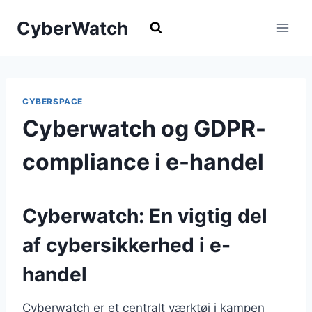
Fortsæt
CyberWatch
til
indhold
CYBERSPACE
Cyberwatch og GDPR-
compliance i e-handel
Cyberwatch: En vigtig del
af cybersikkerhed i e-
handel
Cyberwatch er et centralt værktøj i kampen