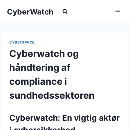
Fortsæt
CyberWatch
til
indhold
CYBERSPACE
Cyberwatch og
håndtering af
compliance i
sundhedssektoren
Cyberwatch: En vigtig aktør
i cybersikkerhed