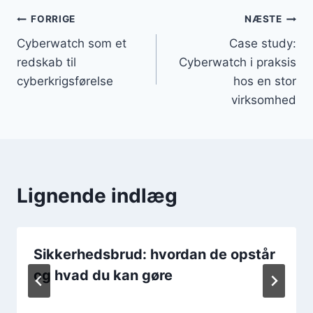
Indlægsnavigation
FORRIGE
NÆSTE
Cyberwatch som et
Case study:
redskab til
Cyberwatch i praksis
cyberkrigsførelse
hos en stor
virksomhed
Lignende indlæg
Sikkerhedsbrud: hvordan de opstår
og hvad du kan gøre