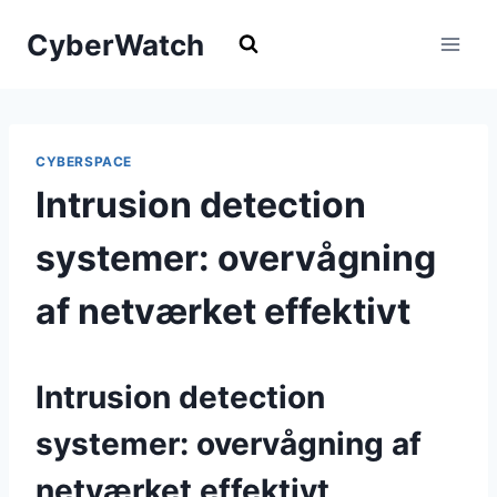
Fortsæt
CyberWatch
til
indhold
CYBERSPACE
Intrusion detection
systemer: overvågning
af netværket effektivt
Intrusion detection
systemer: overvågning af
netværket effektivt