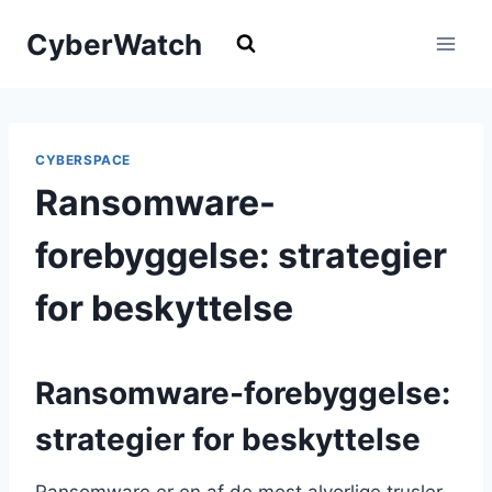
Fortsæt
CyberWatch
til
indhold
CYBERSPACE
Ransomware-
forebyggelse: strategier
for beskyttelse
Ransomware-forebyggelse:
strategier for beskyttelse
Ransomware er en af de mest alvorlige trusler