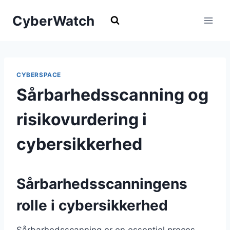
Fortsæt
CyberWatch
til
indhold
CYBERSPACE
Sårbarhedsscanning og
risikovurdering i
cybersikkerhed
Sårbarhedsscanningens
rolle i cybersikkerhed
Sårbarhedsscanning er en essentiel proces