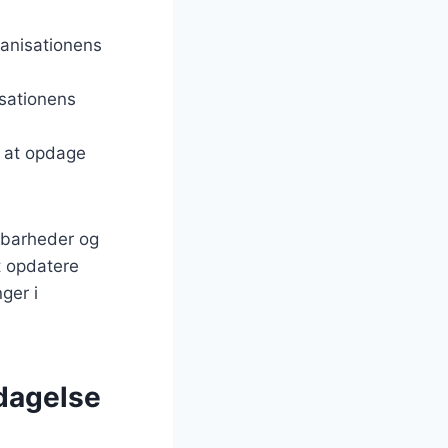
rganisationens
isationens
r at opdage
rbarheder og
t opdatere
ger i
pdagelse