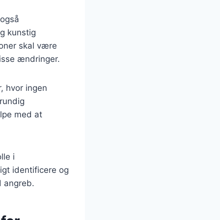
 også
g kunstig
ioner skal være
isse ændringer.
, hvor ingen
grundig
ælpe med at
le i
gt identificere og
d angreb.