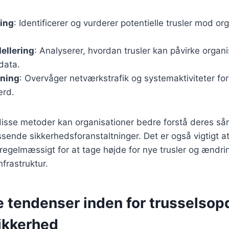
ring
: Identificerer og vurderer potentielle trusler mod o
ellering
: Analyserer, hvordan trusler kan påvirke organ
data.
ning
: Overvåger netværkstrafik og systemaktiviteter fo
ærd.
isse metoder kan organisationer bedre forstå deres så
ende sikkerhedsforanstaltninger. Det er også vigtigt a
regelmæssigt for at tage højde for nye trusler og ændrin
frastruktur.
e tendenser inden for trusselso
ikkerhed