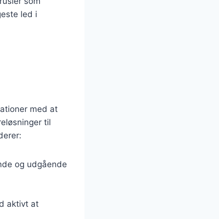
rusler som
este led i
sationer med at
eløsninger til
derer:
ående og udgående
d aktivt at