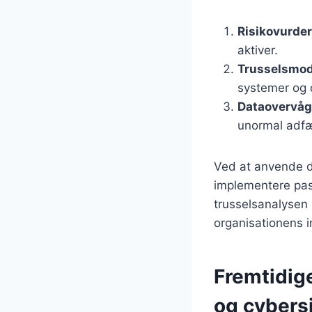
Risikovurde
aktiver.
Trusselsmod
systemer og 
Dataovervåg
unormal adf
Ved at anvende d
implementere pass
trusselsanalysen 
organisationens in
Fremtidig
og cybers