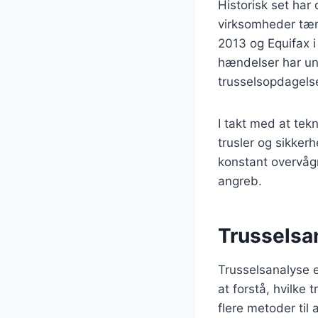
Historisk set har
virksomheder tæn
2013 og Equifax i
hændelser har und
trusselsopdagels
I takt med at tek
trusler og sikker
konstant overvågn
angreb.
Trusselsan
Trusselsanalyse e
at forstå, hvilke
flere metoder til