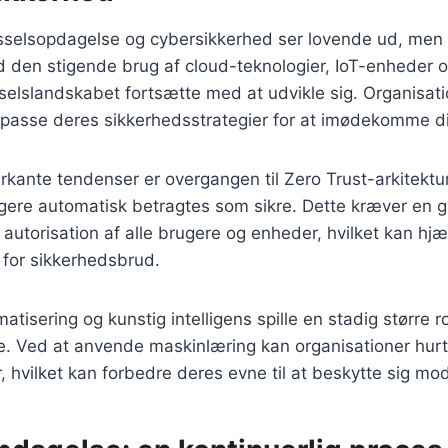
usselsopdagelse og cybersikkerhed ser lovende ud, men
 den stigende brug af cloud-teknologier, IoT-enheder o
russelslandskabet fortsætte med at udvikle sig. Organisat
ilpasse deres sikkerhedsstrategier for at imødekomme d
kante tendenser er overgangen til Zero Trust-arkitektur
ugere automatisk betragtes som sikre. Dette kræver en 
g autorisation af alle brugere og enheder, hvilket kan hj
 for sikkerhedsbrud.
tisering og kunstig intelligens spille en stadig større rol
. Ved at anvende maskinlæring kan organisationer hurti
r, hvilket kan forbedre deres evne til at beskytte sig mo