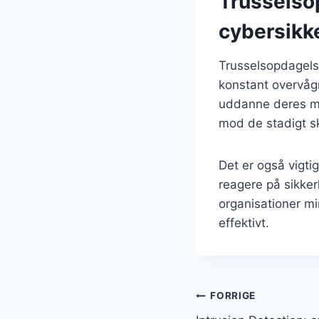
Trusselsop
cybersikk
Trusselsopdagels
konstant overvågn
uddanne deres me
mod de stadigt sk
Det er også vigti
reagere på sikker
organisationer m
effektivt.
Indlægsnavi
FORRIGE