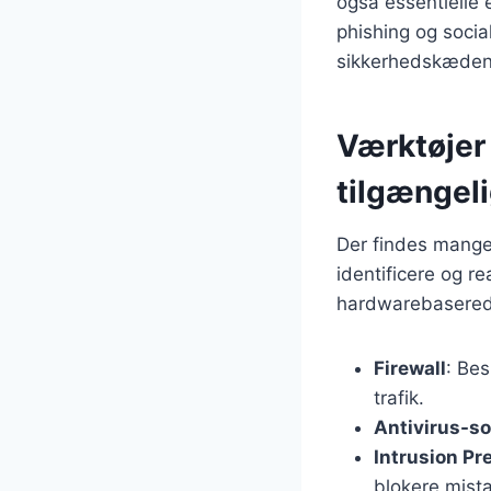
også essentielle
phishing og socia
sikkerhedskæden
Værktøjer 
tilgængel
Der findes mange 
identificere og r
hardwarebaserede
Firewall
: Be
trafik.
Antivirus-s
Intrusion Pr
blokere mistæ