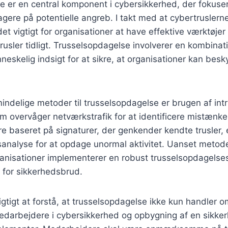
 er en central komponent i cybersikkerhed, der fokuser
eagere på potentielle angreb. I takt med at cybertruslern
det vigtigt for organisationer at have effektive værktøjer 
rusler tidligt. Trusselsopdagelse involverer en kombinati
eskelig indsigt for at sikre, at organisationer kan besk
indelige metoder til trusselsopdagelse er brugen af int
m overvåger netværkstrafik for at identificere mistænkeli
 baseret på signaturer, der genkender kendte trusler, 
nalyse for at opdage unormal aktivitet. Uanset metode
anisationer implementerer en robust trusselsopdagelsess
 for sikkerhedsbrud.
gtigt at forstå, at trusselsopdagelse ikke kun handler o
darbejdere i cybersikkerhed og opbygning af en sikker