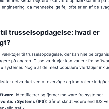
 elementer. Medarbejdere skal være opmærksomme på t
l engineering, da menneskelige fejl ofte er en af de svag
.
til trusselsopdagelse: hvad er
igt?
værktøjer til trusselsopdagelse, der kan hjælpe organi
eagere på angreb. Disse værktøjer kan variere fra softwar
 systemer. Nogle af de mest populære værktøjer inklu
skytter netværket ved at overvåge og kontrollere indg
oftware
: Identificerer og fjerner malware fra systemer.
evention Systems (IPS)
: Går et skridt videre end IDS ve
nkelig trafik.