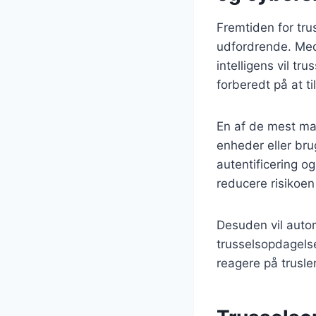
Fremtiden for tr
udfordrende. Med
intelligens vil t
forberedt på at t
En af de mest mar
enheder eller br
autentificering o
reducere risikoen
Desuden vil automa
trusselsopdagelse
reagere på trusle