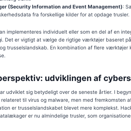
ger (Security Information and Event Management)
: S
kkerhedsdata fra forskellige kilder for at opdage trusler.
an implementeres individuelt eller som en del af en inte
i. Det er vigtigt at vælge de rigtige værktøjer baseret p
og trusselslandskab. En kombination af flere værktøjer 
se.
perspektiv: udviklingen af cyber
r udviklet sig betydeligt over de seneste årtier. I begy
 relateret til virus og malware, men med fremkomsten af
ation er trusselslandskabet blevet mere komplekst. Hac
alækager er nu almindelige trusler, som organisationer 