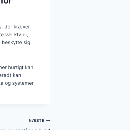
for
s, der kræver
te værktøjer,
 beskytte sig
ner hurtigt kan
eredt kan
ta og systemer
NÆSTE