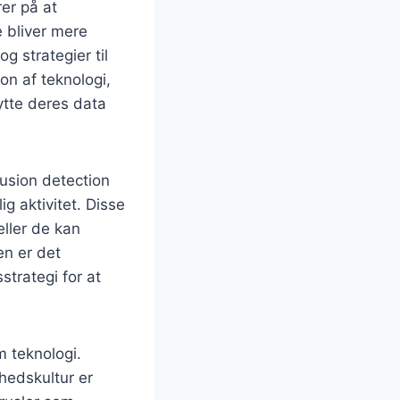
er på at
e bliver mere
og strategier til
on af teknologi,
ytte deres data
rusion detection
g aktivitet. Disse
eller de kan
n er det
trategi for at
m teknologi.
hedskultur er