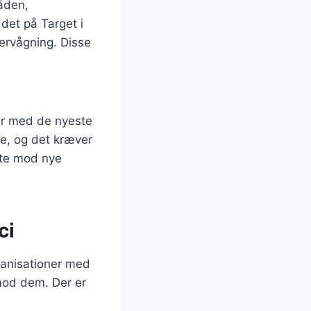
måden,
det på Target i
vervågning. Disse
our med de nyeste
de, og det kræver
tte mod nye
ci
ganisationer med
 mod dem. Der er