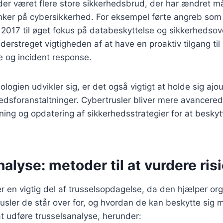
 der været flere store sikkerhedsbrud, der har ændret 
ker på cybersikkerhed. For eksempel førte angreb som 
 2017 til øget fokus på databeskyttelse og sikkerhedso
erstreget vigtigheden af at have en proaktiv tilgang til
e og incident response.
nologien udvikler sig, er det også vigtigt at holde sig aj
hedsforanstaltninger. Cybertrusler bliver mere avancere
ing og opdatering af sikkerhedsstrategier for at besky
alyse: metoder til at vurdere risi
r en vigtig del af trusselsopdagelse, da den hjælper or
 trusler de står over for, og hvordan de kan beskytte sig
 at udføre trusselsanalyse, herunder: