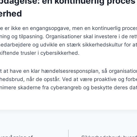
dagelse: en kontinuerlig proces 
erhed
e er ikke en engangsopgave, men en kontinuerlig proce
ing og tilpasning. Organisationer skal investere i de ret
darbejdere og udvikle en stærk sikkerhedskultur for at
iftende trusler i cybersikkerhed.
gt at have en klar hændelsesresponsplan, så organisatio
hedsbrud, når de opstår. Ved at være proaktive og forb
inimere skaderne fra cyberangreb og beskytte deres da
gation