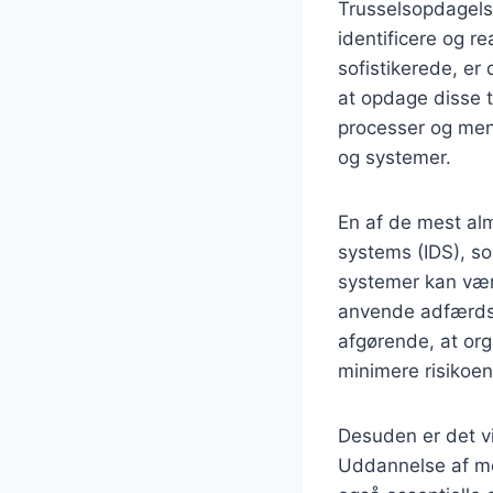
Trusselsopdagelse
identificere og r
sofistikerede, er 
at opdage disse t
processer og menn
og systemer.
En af de mest alm
systems (IDS), so
systemer kan være
anvende adfærdsa
afgørende, at org
minimere risikoen
Desuden er det vi
Uddannelse af me