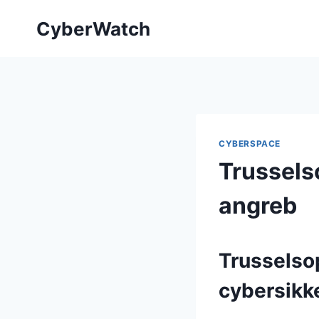
Fortsæt
CyberWatch
til
indhold
CYBERSPACE
Trusselso
angreb
Trusselsop
cybersikk