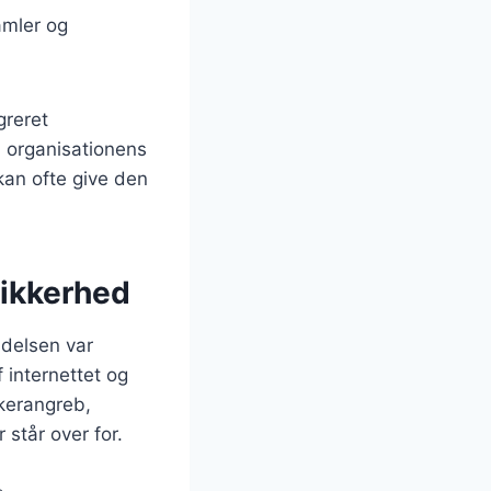
amler og
greret
å organisationens
kan ofte give den
sikkerhed
ndelsen var
 internettet og
kerangreb,
står over for.