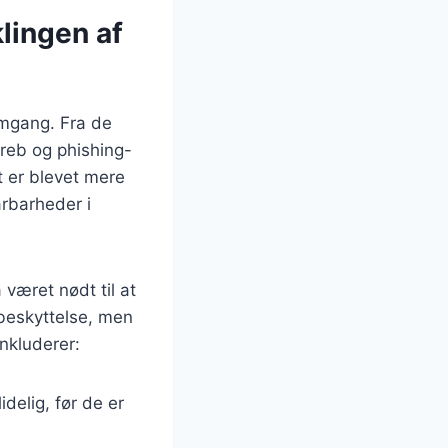
lingen af
remgang. Fra de
reb og phishing-
t er blevet mere
årbarheder i
 været nødt til at
rbeskyttelse, men
inkluderer:
idelig, før de er