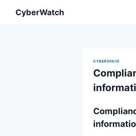
Fortsæt
CyberWatch
til
indhold
CYBERSPACE
Complian
informat
Complianc
informati