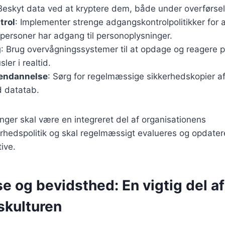
 Beskyt data ved at kryptere dem, både under overførsel 
trol
: Implementer strenge adgangskontrolpolitikker for a
personer har adgang til personoplysninger.
g
: Brug overvågningssystemer til at opdage og reagere 
ler i realtid.
endannelse
: Sørg for regelmæssige sikkerhedskopier af
 datatab.
inger skal være en integreret del af organisationens
rhedspolitik og skal regelmæssigt evalueres og opdateres
tive.
 og bevidsthed: En vigtig del af
skulturen