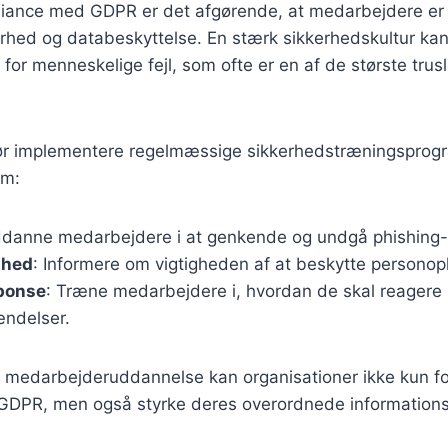
pliance med GDPR er det afgørende, at medarbejdere er
erhed og databeskyttelse. En stærk sikkerhedskultur ka
 for menneskelige fejl, som ofte er en af de største tru
ør implementere regelmæssige sikkerhedstræningsprog
om:
ddanne medarbejdere i at genkende og undgå phishing
ghed
: Informere om vigtigheden af at beskytte personop
sponse
: Træne medarbejdere i, hvordan de skal reagere
ndelser.
 i medarbejderuddannelse kan organisationer ikke kun f
DPR, men også styrke deres overordnede informations