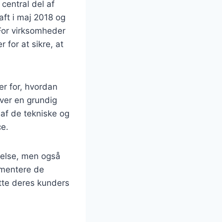
central del af
aft i maj 2018 og
 For virksomheder
 for at sikre, at
er for, hvordan
ver en grundig
 af de tekniske og
ce.
gtelse, men også
ementere de
tte deres kunders