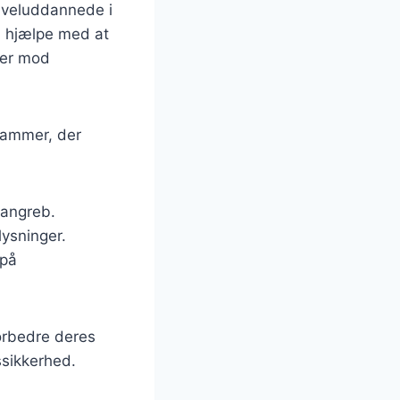
 veluddannede i
n hjælpe med at
sler mod
rammer, der
-angreb.
lysninger.
 på
orbedre deres
sikkerhed.