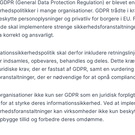
DPR (General Data Protection Regulation) er blevet en 
rhedspolitikker i mange organisationer. GDPR trådte i kr
 beskytte personoplysninger og privatliv for borgere i EU.
 de skal implementere strenge sikkerhedsforanstaltninger
 korrekt og ansvarligt.
ationssikkerhedspolitik skal derfor inkludere retningslinj
r indsamles, opbevares, behandles og deles. Dette kræ
juridiske krav, der er fastsat af GDPR, samt en vurdering
oranstaltninger, der er nødvendige for at opnå complian
t organisationer ikke kun ser GDPR som en juridisk forpli
for at styrke deres informationssikkerhed. Ved at impl
rhedsforanstaltninger kan virksomheder ikke kun besky
pbygge tillid og forbedre deres omdømme.