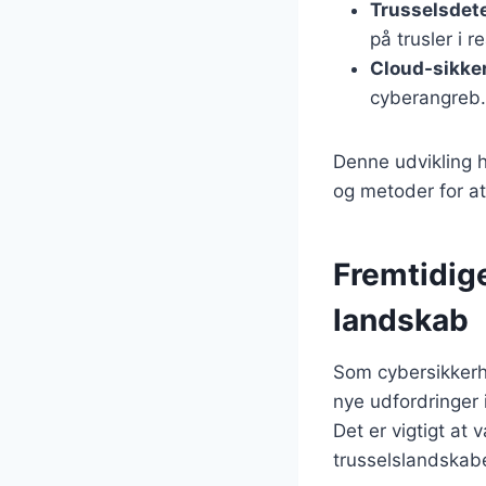
Trusselsdet
på trusler i re
Cloud-sikke
cyberangreb.
Denne udvikling h
og metoder for a
Fremtidige
landskab
Som cybersikkerhe
nye udfordringer
Det er vigtigt at
trusselslandskab