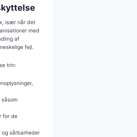
skyttelse
k, især når det
ganisationer med
ndling af
eskelige fejl.
e trin:
sonoplysninger,
r, såsom
r for de
r og sårbarheder