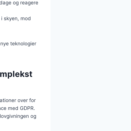
pdage og reagere
t i skyen, mod
 nye teknologier
komplekst
ationer over for
iance med GDPR.
 lovgivningen og