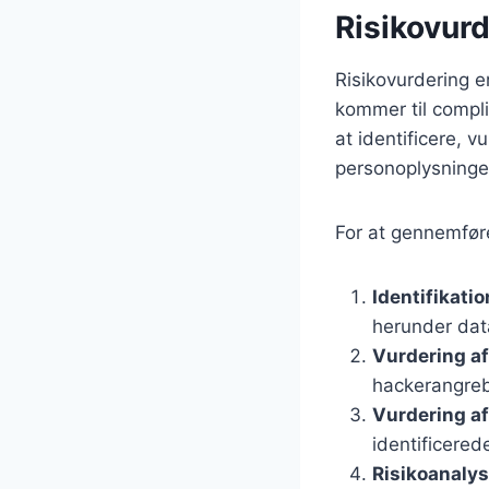
Risikovurd
Risikovurdering e
kommer til compl
at identificere, v
personoplysninger
For at gennemføre 
Identifikatio
herunder data
Vurdering af
hackerangreb
Vurdering a
identificerede
Risikoanaly