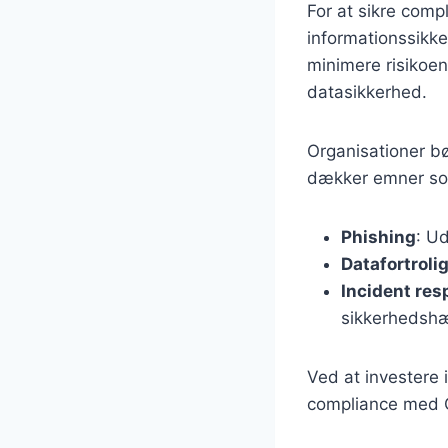
For at sikre com
informationssikk
minimere risikoen
datasikkerhed.
Organisationer b
dækker emner s
Phishing
: U
Datafortroli
Incident re
sikkerhedshæ
Ved at investere
compliance med G