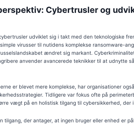
perspektiv: Cybertrusler og udvik
 cybertrusler udviklet sig i takt med den teknologiske f
 simple virusser til nutidens komplekse ransomware-ang
russelslandskabet ændret sig markant. Cyberkriminalite
angribere anvender avancerede teknikker til at udnytte s
slerne er blevet mere komplekse, har organisationer også
kkerhedsstrategier. Tidligere var fokus ofte på perimete
ørre vægt på en holistisk tilgang til cybersikkerhed, der 
En tilgang, der antager, at ingen bruger eller enhed er pål