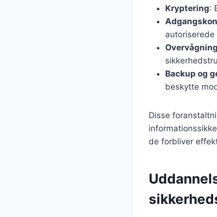
Kryptering
:
Adgangskon
autoriserede 
Overvågnin
sikkerhedstrus
Backup og g
beskytte mod
Disse foranstaltn
informationssikke
de forbliver effek
Uddannelse
sikkerhed