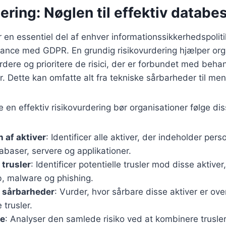
ering: Nøglen til effektiv databe
r en essentiel del af enhver informationssikkerhedspoliti
iance med GDPR. En grundig risikovurdering hjælper or
urdere og prioritere de risici, der er forbundet med beha
. Dette kan omfatte alt fra tekniske sårbarheder til menn
en effektiv risikovurdering bør organisationer følge diss
n af aktiver
: Identificer alle aktiver, der indeholder per
baser, servere og applikationer.
 trusler
: Identificer potentielle trusler mod disse aktive
, malware og phishing.
f sårbarheder
: Vurder, hvor sårbare disse aktiver er ove
 trusler.
se
: Analyser den samlede risiko ved at kombinere trusle