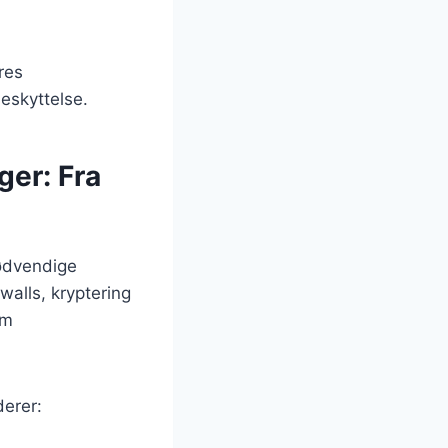
res
eskyttelse.
ger: Fra
nødvendige
walls, kryptering
om
derer: