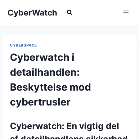
Fortsæt
CyberWatch
til
indhold
CYBERSPACE
Cyberwatch i
detailhandlen:
Beskyttelse mod
cybertrusler
Cyberwatch: En vigtig del
af detailhandlens sikkerhed