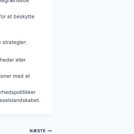
r begrænsede
or at beskytte
 strategier:
heder eller
tioner med at
erhedspolitikker
usselslandskabet.
NÆSTE