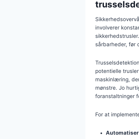
trusselsd
Sikkerhedsovervåg
involverer konst
sikkerhedstrusler
sårbarheder, før 
Trusselsdetektion
potentielle trusl
maskinlæring, de
mønstre. Jo hurti
foranstaltninger 
For at implemente
Automatiser