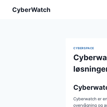
Fortsæt
CyberWatch
til
indhold
CYBERSPACE
Cyberwat
løsninge
Cyberwatch
Cyberwatch er en 
overvågning og an