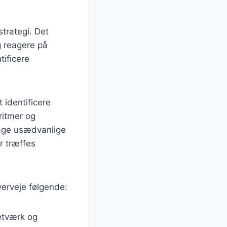
trategi. Det
g reagere på
tificere
 identificere
ritmer og
dage usædvanlige
r træffes
verveje følgende:
netværk og