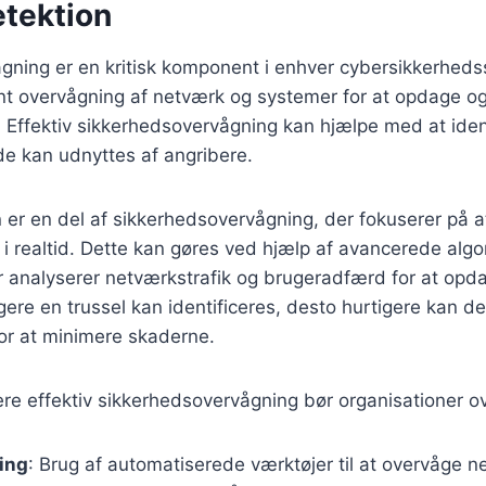
etektion
ning er en kritisk komponent i enhver cybersikkerhedss
ant overvågning af netværk og systemer for at opdage o
. Effektiv sikkerhedsovervågning kan hjælpe med at iden
de kan udnyttes af angribere.
 er en del af sikkerhedsovervågning, der fokuserer på at
er i realtid. Dette kan gøres ved hjælp af avancerede algo
r analyserer netværkstrafik og brugeradfærd for at op
gere en trussel kan identificeres, desto hurtigere kan de
for at minimere skaderne.
re effektiv sikkerhedsovervågning bør organisationer o
ing
: Brug af automatiserede værktøjer til at overvåge 