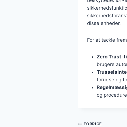
beskyttede. IoT-
sikkerhedsfunktio
sikkerhedsforanst
disse enheder.
For at tackle fre
Zero Trust-t
brugere auto
Trusselsinte
forudse og fo
Regelmæssig
og procedurer
Indlægsnavi
FORRIGE