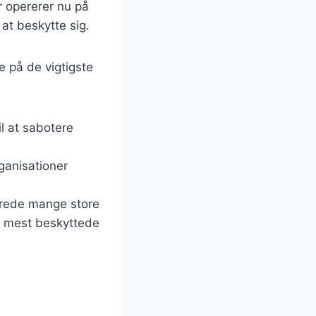
r opererer nu på
 at beskytte sig.
e på de vigtigste
il at sabotere
ganisationer
terede mange store
de mest beskyttede