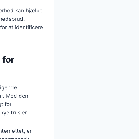
kerhed kan hjælpe
erhedsbrud.
r at identificere
 for
tigende
tur. Med den
t for
nye trusler.
nternettet, er