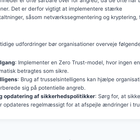
enheder er ofte sårbare over for angreb, da de ofte ha
ner. Det er derfor vigtigt at implementere stærke
altninger, såsom netværkssegmentering og kryptering, f
mtidige udfordringer bør organisationer overveje følgende
ilgang
: Implementer en Zero Trust-model, hvor ingen en
matisk betragtes som sikre.
lligens
: Brug af trusselsintelligens kan hjælpe organisa
rberede sig på potentielle angreb.
 opdatering af sikkerhedspolitikker
: Sørg for, at sikk
 opdateres regelmæssigt for at afspejle ændringer i tr
gation