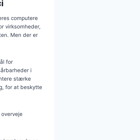
i
deres computere
for virksomheder,
ten. Men der er
ål for
sårbarheder i
entere stærke
, for at beskytte
 overveje