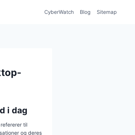
CyberWatch
Blog
Sitemap
ktop-
d i dag
fererer til
sationer og deres