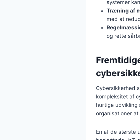
systemer kan 
Træning af 
med at reduce
Regelmæssig
og rette sår
Fremtidige
cybersikk
Cybersikkerhed st
kompleksitet af c
hurtige udvikling 
organisationer at
En af de største u