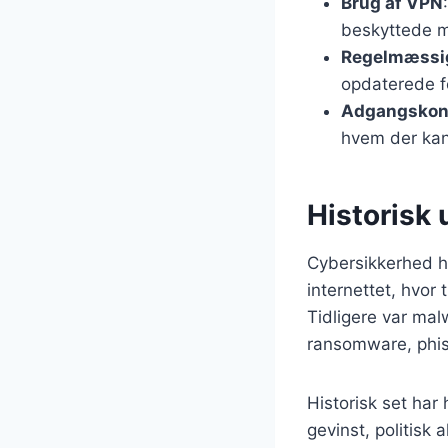
Brug af VPN
beskyttede m
Regelmæssig
opdaterede f
Adgangskon
hvem der kan
Historisk 
Cybersikkerhed ha
internettet, hvor
Tidligere var mal
ransomware, phis
Historisk set har
gevinst, politisk