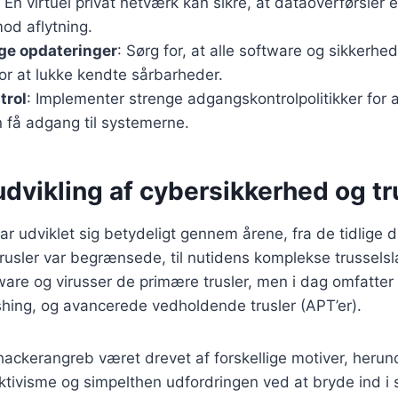
: En virtuel privat netværk kan sikre, at dataoverførsler 
od aflytning.
e opdateringer
: Sørg for, at alle software og sikkerhe
or at lukke kendte sårbarheder.
trol
: Implementer strenge adgangskontrolpolitikker for
 få adgang til systemerne.
udvikling af cybersikkerhed og tr
r udviklet sig betydeligt gennem årene, fra de tidlige 
 trusler var begrænsede, til nutidens komplekse trussels
ware og virusser de primære trusler, men i dag omfatter 
hing, og avancerede vedholdende trusler (APT’er).
 hackerangreb været drevet af forskellige motiver, heru
 aktivisme og simpelthen udfordringen ved at bryde ind i