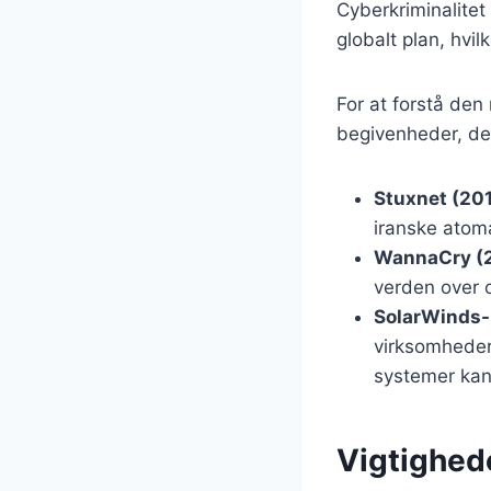
Cyberkriminalitet
globalt plan, hvi
For at forstå den
begivenheder, der
Stuxnet (20
iranske atom
WannaCry (
verden over 
SolarWinds-
virksomheder 
systemer kan
Vigtighed