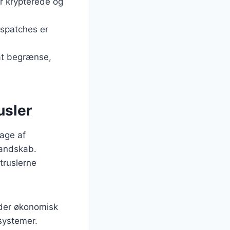
er krypterede og
dspatches er
 at begrænse,
usler
dage af
landskab.
truslerne
nder økonomisk
 systemer.