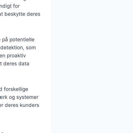
ndigt for
at beskytte deres
 på potentielle
lsdetektion, som
en proaktiv
at deres data
 forskellige
ærk og systemer
er deres kunders