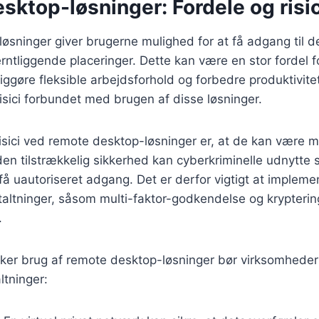
ktop-løsninger: Fordele og risic
øsninger giver brugerne mulighed for at få adgang til 
erntliggende placeringer. Dette kan være en stor fordel 
iggøre fleksible arbejdsforhold og forbedre produktivite
isici forbundet med brugen af disse løsninger.
risici ved remote desktop-løsninger er, at de kan være m
n tilstrækkelig sikkerhed kan cyberkriminelle udnytte 
 få uautoriseret adgang. Det er derfor vigtigt at implem
altninger, såsom multi-faktor-godkendelse og kryptering
.
ikker brug af remote desktop-løsninger bør virksomheder
ltninger: