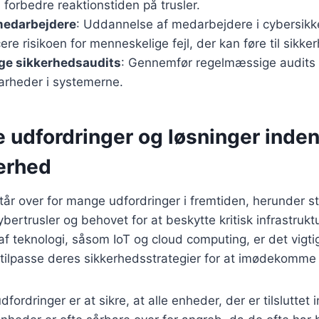
forbedre reaktionstiden på trusler.
medarbejdere
: Uddannelse af medarbejdere i cybersik
re risikoen for menneskelige fejl, der kan føre til sikk
e sikkerhedsaudits
: Gennemfør regelmæssige audits fo
barheder i systemerne.
 udfordringer og løsninger inden
erhed
år over for mange udfordringer i fremtiden, herunder s
ybertrusler og behovet for at beskytte kritisk infrastruk
af teknologi, såsom IoT og cloud computing, er det vigtig
 tilpasse deres sikkerhedsstrategier for at imødekomme 
dfordringer er at sikre, at alle enheder, der er tilsluttet i