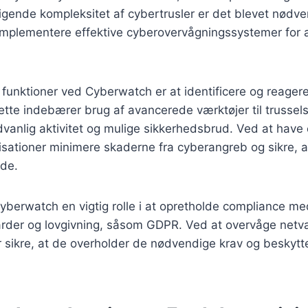
gende kompleksitet af cybertrusler er det blevet nødve
implementere effektive cyberovervågningssystemer for 
funktioner ved Cyberwatch er at identificere og reagere
. Dette indebærer brug af avancerede værktøjer til trusse
anlig aktivitet og mulige sikkerhedsbrud. Ved at have 
isationer minimere skaderne fra cyberangreb og sikre, 
ede.
yberwatch en vigtig rolle i at opretholde compliance med
rder og lovgivning, såsom GDPR. Ved at overvåge netv
 sikre, at de overholder de nødvendige krav og beskytt