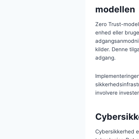
modellen
Zero Trust-modell
enhed eller bruger
adgangsanmodning
kilder. Denne til
adgang.
Implementeringen
sikkerhedsinfrast
involvere investe
Cybersikk
Cybersikkerhed er