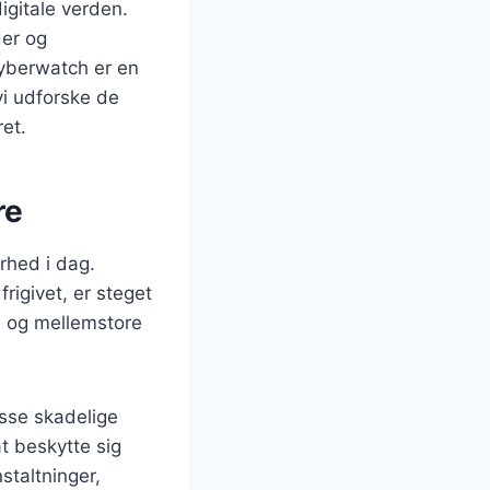
igitale verden.
der og
Cyberwatch er en
 vi udforske de
et.
re
rhed i dag.
igivet, er steget
 og mellemstore
isse skadelige
t beskytte sig
staltninger,