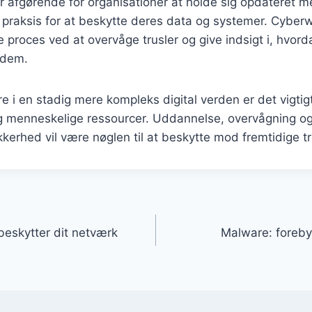
er afgørende for organisationer at holde sig opdateret 
praksis for at beskytte deres data og systemer. Cyberw
nne proces ved at overvåge trusler og give indsigt i, hvo
 dem.
kre i en stadig mere kompleks digital verden er det vigtigt
g menneskelige ressourcer. Uddannelse, overvågning og
ikkerhed vil være nøglen til at beskytte mod fremtidige tr
gation
beskytter dit netværk
Malware: foreby