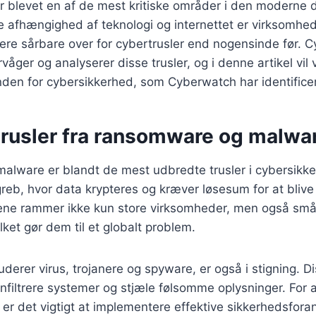
 blevet en af de mest kritiske områder i den moderne d
 afhængighed af teknologi og internettet er virksomhe
ere sårbare over for cybertrusler end nogensinde før. 
våger og analyserer disse trusler, og i denne artikel vil
inden for cybersikkerhed, som Cyberwatch har identificer
trusler fra ransomware og malwa
lware er blandt de mest udbredte trusler i cybersikke
, hvor data krypteres og kræver løsesum for at blive fr
ne rammer ikke kun store virksomheder, men også små
lket gør dem til et globalt problem.
uderer virus, trojanere og spyware, er også i stigning. D
filtrere systemer og stjæle følsomme oplysninger. For a
 er det vigtigt at implementere effektive sikkerhedsforan