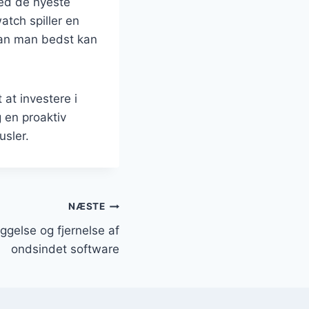
med de nyeste
atch spiller en
rdan man bedst kan
 at investere i
 en proaktiv
usler.
NÆSTE
ggelse og fjernelse af
ondsindet software