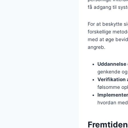
få adgang til sys
For at beskytte s
forskellige meto
med at øge bevids
angreb.
Uddannelse 
genkende og 
Verifikation
følsomme opl
Implementeri
hvordan meda
Fremtiden