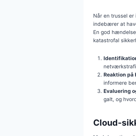
Når en trussel er
indebærer at have
En god hændelses
katastrofal sikke
Identifikatio
netværkstrafi
Reaktion på
informere ber
Evaluering o
galt, og hvo
Cloud-sik