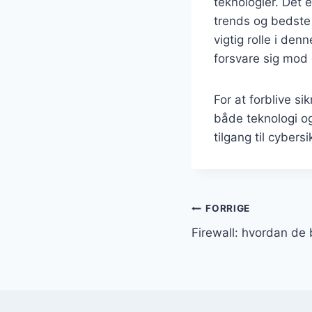
teknologier. Det 
trends og bedste 
vigtig rolle i de
forsvare sig mod
For at forblive si
både teknologi o
tilgang til cybers
Indlægsnavi
FORRIGE
Firewall: hvordan de 