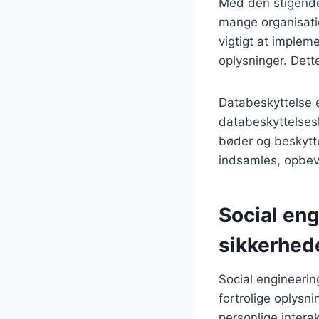
Med den stigende 
mange organisatio
vigtigt at implem
oplysninger. Dett
Databeskyttelse 
databeskyttelsesl
bøder og beskytt
indsamles, opbev
Social en
sikkerhed
Social engineerin
fortrolige oplysn
personlige intera