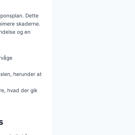
esponsplan. Dette
minimere skaderne.
ndelse og en
ervåge
uslen, herunder at
re, hvad der gik
s