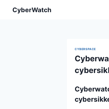
Fortsæt
CyberWatch
til
indhold
CYBERSPACE
Cyberwat
cybersik
Cyberwatch
cybersikk