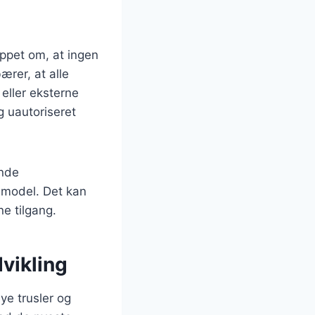
ippet om, at ingen
ærer, at alle
ller eksterne
g uautoriseret
ende
 model. Det kan
ne tilgang.
vikling
ye trusler og