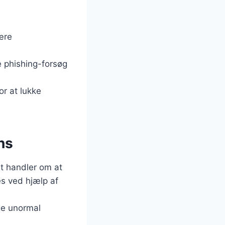
ære
 phishing-forsøg
or at lukke
ns
et handler om at
es ved hjælp af
ge unormal