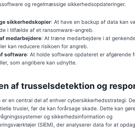
ussoftware og regelmæssige sikkerhedsopdateringer.
e sikkerhedskopier
: At have en backup af data kan v
de i tilfælde af et ransomware-angreb.
af medarbejdere
: At træne medarbejdere i at genkende
ler kan reducere risikoen for angreb.
f software
: At holde software opdateret er afgørende f
ler, som angribere kan udnytte.
en af trusselsdetektion og respo
 er en central del af enhver cybersikkerhedsstrategi. D
tielle trusler, før de kan forårsage skade. Dette kan gør
ågningssystemer og sikkerhedsinformation og
ingsværktøjer (SIEM), der analyserer data for at opda