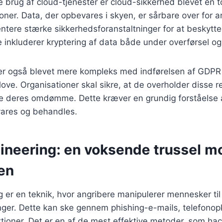
brug af cloud-tjenester er cloud-sikkerhed blevet en to
ner. Data, der opbevares i skyen, er sårbare over for a
entere stærke sikkerhedsforanstaltninger for at beskytte
e inkluderer kryptering af data både under overførsel og 
er også blevet mere kompleks med indførelsen af GDPR
ove. Organisationer skal sikre, at de overholder disse r
e deres omdømme. Dette kræver en grundig forståelse 
ares og behandles.
gineering: en voksende trussel m
en
g er en teknik, hvor angribere manipulerer mennesker til 
inger. Dette kan ske gennem phishing-e-mails, telefonop
ktioner. Det er en af de mest effektive metoder, som hack