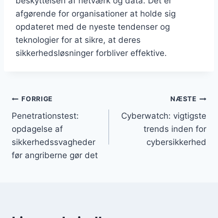
beskyttelsen af netværk og data. Det er
afgørende for organisationer at holde sig
opdateret med de nyeste tendenser og
teknologier for at sikre, at deres
sikkerhedsløsninger forbliver effektive.
Indlægsnavigation
FORRIGE
NÆSTE
Penetrationstest:
Cyberwatch: vigtigste
opdagelse af
trends inden for
sikkerhedssvagheder
cybersikkerhed
før angriberne gør det