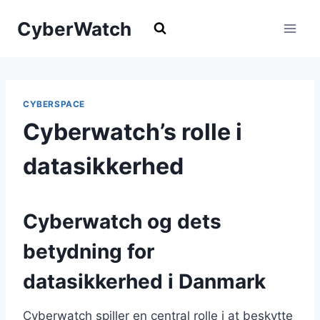
Fortsæt
CyberWatch
til
indhold
CYBERSPACE
Cyberwatch’s rolle i
datasikkerhed
Cyberwatch og dets
betydning for
datasikkerhed i Danmark
Cyberwatch spiller en central rolle i at beskytte