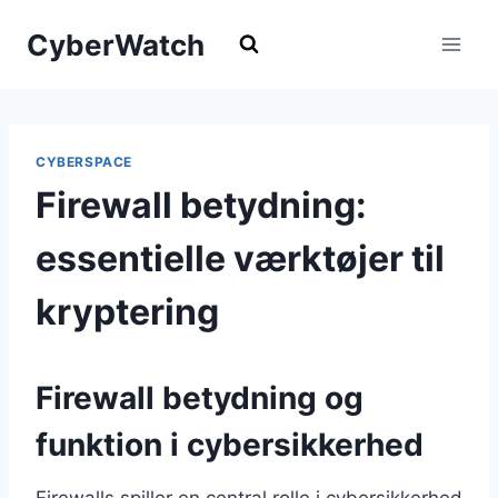
Fortsæt
CyberWatch
til
indhold
CYBERSPACE
Firewall betydning:
essentielle værktøjer til
kryptering
Firewall betydning og
funktion i cybersikkerhed
Firewalls spiller en central rolle i cybersikkerhed